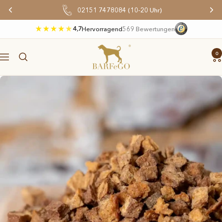
Direkt
02151 7478084 (10-20 Uhr)
zum
Inhalt
4,7
Hervorragend
569 Bewertungen
BARFeGO®
0
Navigation