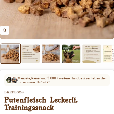
Zoom
Manuela, Rainer
und
5.000+
weitere Hundbesitzer lieben den
Service von BARFeGO
BARFEGO®
Putenfleisch Leckerli,
Trainingssnack