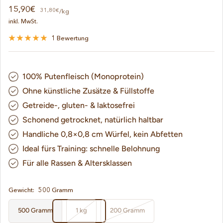
Angebotspreis
15,90€
31,80€
/
kg
inkl. MwSt.
1 Bewertung
100% Putenfleisch (Monoprotein)
Ohne künstliche Zusätze & Füllstoffe
Getreide-, gluten- & laktosefrei
Schonend getrocknet, natürlich haltbar
Handliche 0,8×0,8 cm Würfel, kein Abfetten
Ideal fürs Training: schnelle Belohnung
Für alle Rassen & Altersklassen
Gewicht:
500 Gramm
500 Gramm
1 kg
200 Gramm