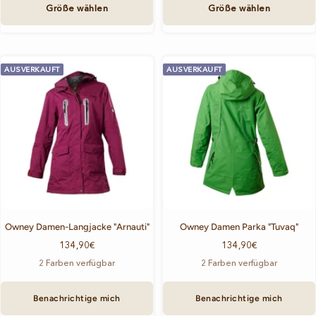
deine Spaziergänge, Wanderungen und Abenteuer mit deinem Hund bei
Größe wählen
Größe wählen
jedem Wetter. Mit Owney bist du bestens ausgerüstet und machst eine gute
Figur – egal, was die Natur für dich bereithält. Finde jetzt die perfekte Jacke,
die dich und deinen Hund auf euren gemeinsamen Ausflügen begleitet!
AUSVERKAUFT
AUSVERKAUFT
Owney Damen-Langjacke "Arnauti"
Owney Damen Parka "Tuvaq"
Angebotspreis
Angebotspreis
134,90€
134,90€
2 Farben verfügbar
2 Farben verfügbar
Benachrichtige mich
Benachrichtige mich