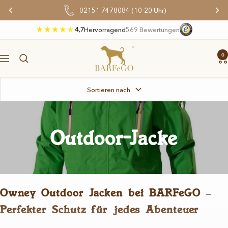
Direkt
02151 7478084 (10-20 Uhr)
zum
Inhalt
4,7
Hervorragend
569 Bewertungen
BARFeGO®
0
Navigation
Sortieren nach
Outdoor-Jacke
Owney Outdoor Jacken bei BARFeGO –
Perfekter Schutz für jedes Abenteuer