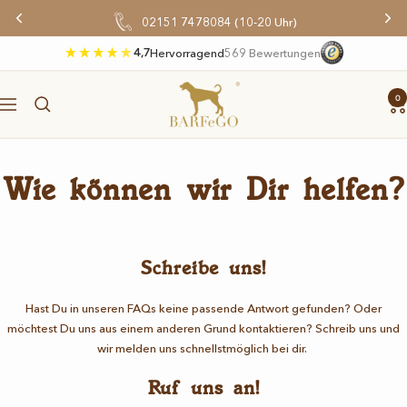
Direkt
02151 7478084 (10-20 Uhr)
zum
Inhalt
4,7
Hervorragend
569 Bewertungen
BARFeGO®
0
Navigation
Wie können wir Dir helfen?
Schreibe uns!
Hast Du in unseren FAQs keine passende Antwort gefunden? Oder
möchtest Du uns aus einem anderen Grund kontaktieren? Schreib uns und
wir melden uns schnellstmöglich bei dir.
Ruf uns an!