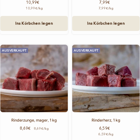
Angebotspreis
Angebotspreis
10,99€
7,99€
10,99€
/
kg
7,99€
/
kg
Ins Körbchen legen
Ins Körbchen legen
AUSVERKAUFT
AUSVERKAUFT
Rinderzunge, mager, 1 kg
Rinderherz, 1 kg
Angebotspreis
Angebotspreis
8,69€
6,59€
8,69€/kg
6,59€
/
kg