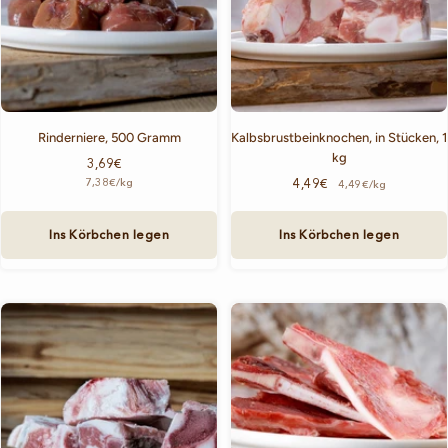
Rinderniere, 500 Gramm
Kalbsbrustbeinknochen, in Stücken, 1
kg
Angebotspreis
3,69€
Angebotspreis
7,38€
/
kg
4,49€
4,49€/kg
Ins Körbchen legen
Ins Körbchen legen