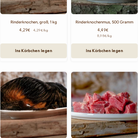
Rinderknochen, groß, 1 kg
Rinderknochenmus, 500 Gramm
Angebotspreis
Angebotspreis
4,29€
4,49€
4,29€/kg
8,98€
/
kg
Ins Körbchen legen
Ins Körbchen legen