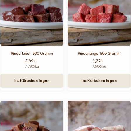
Rinderleber, 500 Gramm
Rinderlunge, 500 Gramm
Angebotspreis
Angebotspreis
3,89€
3,79€
7,78€
/
kg
7,58€
/
kg
Ins Körbchen legen
Ins Körbchen legen