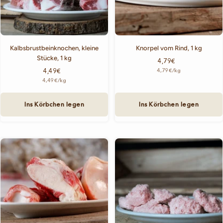
Kalbsbrustbeinknochen, kleine
Knorpel vom Rind, 1 kg
Stücke, 1 kg
Angebotspreis
4,79€
Angebotspreis
4,49€
4,79€
/
kg
4,49€
/
kg
Ins Körbchen legen
Ins Körbchen legen