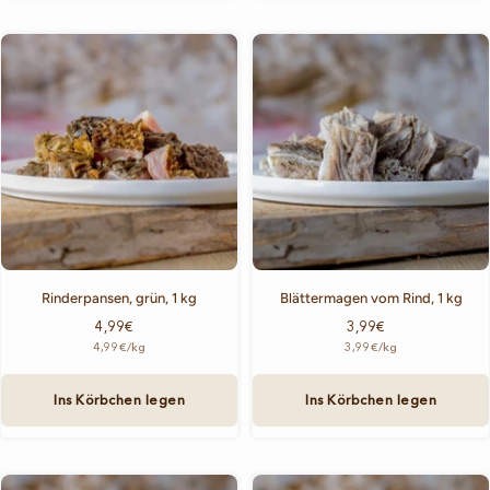
Rinderpansen, grün, 1 kg
Blättermagen vom Rind, 1 kg
Angebotspreis
Angebotspreis
4,99€
3,99€
4,99€
/
kg
3,99€
/
kg
Ins Körbchen legen
Ins Körbchen legen