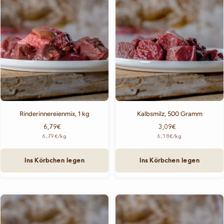
Rinderinnereienmix, 1 kg
Kalbsmilz, 500 Gramm
Angebotspreis
Angebotspreis
6,79€
3,09€
6,79€
/
kg
6,18€
/
kg
Ins Körbchen legen
Ins Körbchen legen