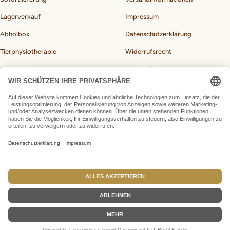
Lagerverkauf
Impressum
Abholbox
Datenschutzerklärung
Tierphysiotherapie
Widerrufsrecht
Hundebedarf
Allgemeine
Geschäftsbedingungen
BARF-Rechner für Hunde
Vertrag widerrufen
Land/Region
Deutschland (EUR €)
BARFeGO®
made by Webfusions
Wir akzeptieren