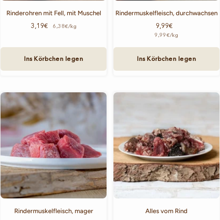
Rinderohren mit Fell, mit Muschel
Rindermuskelfleisch, durchwachsen
Angebotspreis
Angebotspreis
3,19€
9,99€
6,38€/kg
9,99€
/
kg
Ins Körbchen legen
Ins Körbchen legen
Rindermuskelfleisch, mager
Alles vom Rind