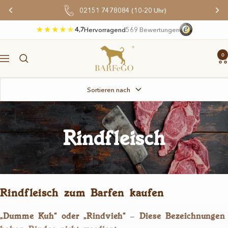
Direkt
02151 7478084 (10-20 Uhr)
zum
Inhalt
4,7
Hervorragend
569 Bewertungen
BARFeGO®
0
Navigation
Sortieren nach
Rindfleisch
Rindfleisch zum Barfen kaufen
„Dumme Kuh“ oder „Rindvieh“ – Diese Bezeichnungen