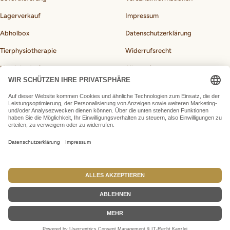
Lagerverkauf
Impressum
Abholbox
Datenschutzerklärung
Tierphysiotherapie
Widerrufsrecht
Hundebedarf
Allgemeine
Geschäftsbedingungen
BARF-Rechner für Hunde
Vertrag widerrufen
Land/Region
Deutschland (EUR €)
BARFeGO®
made by Webfusions
Wir akzeptieren