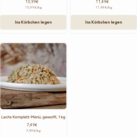
Angebotspreis
Angebotspreis
10,99€
11,49€
10,99€
/
kg
11,49€
/
kg
Ins Körbchen legen
Ins Körbchen legen
Lachs Komplett-Menü, gewolft, 1 kg
Angebotspreis
7,49€
7,49€
/
kg