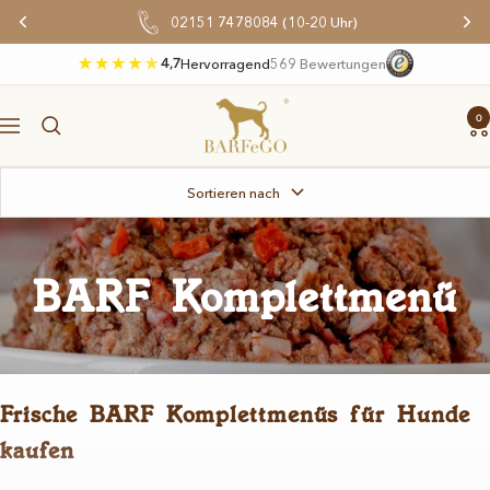
Direkt
02151 7478084 (10-20 Uhr)
zum
Inhalt
4,7
Hervorragend
569 Bewertungen
BARFeGO®
0
Navigation
Sortieren nach
BARF Komplettmenü
Frische BARF Komplettmenüs für Hunde
kaufen