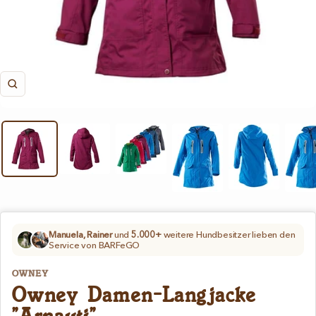
Zoom
Manuela, Rainer
und
5.000+
weitere Hundbesitzer lieben den
Service von BARFeGO
OWNEY
Owney Damen-Langjacke
"Arnauti"