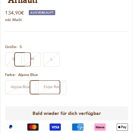
Angebotspreis
134,90€
AUSVERKAUFT
inkl. MwSt.
Größe:
S
S
M
L
Farbe:
Alpine Blue
Alpine Blue
Elder Red
Bald wieder für dich verfügbar