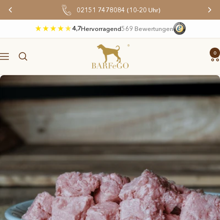
Direkt
02151 7478084 (10-20 Uhr)
zum
Inhalt
4,7
Hervorragend
569 Bewertungen
BARFeGO®
0
Navigation