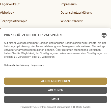
Lagerverkauf
Impressum
Abholbox
Datenschutzerklärung
Tierphysiotherapie
Widerrufsrecht
Hundebedarf
Allgemeine
Geschäftsbedingungen
BARF-Rechner für Hunde
Vertrag widerrufen
Land/Region
Deutschland (EUR €)
BARFeGO®
made by Webfusions
Wir akzeptieren