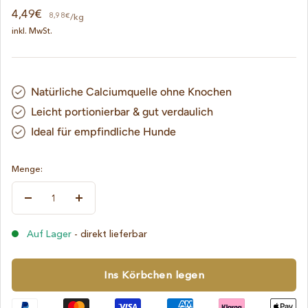
Angebotspreis
4,49€
8,98€
/
kg
inkl. MwSt.
Natürliche Calciumquelle ohne Knochen
Leicht portionierbar & gut verdaulich
Ideal für empfindliche Hunde
Menge:
Menge
Menge
verringern
erhöhen
Auf Lager
- direkt lieferbar
Ins Körbchen legen