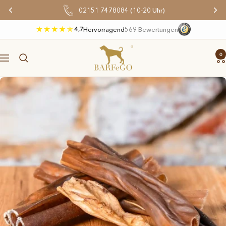
Direkt
02151 7478084 (10-20 Uhr)
zum
Inhalt
4,7
Hervorragend
569 Bewertungen
BARFeGO®
0
Navigation