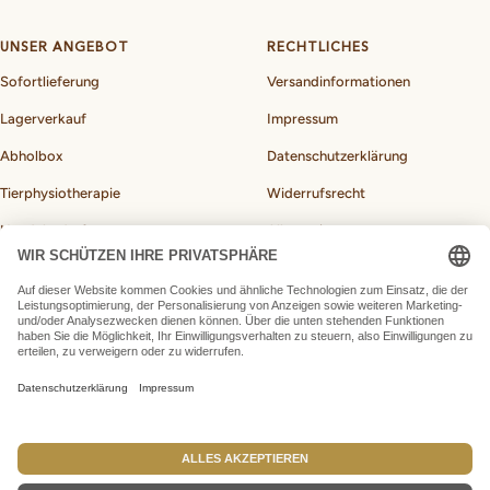
UNSER ANGEBOT
RECHTLICHES
Sofortlieferung
Versandinformationen
Lagerverkauf
Impressum
Abholbox
Datenschutzerklärung
Tierphysiotherapie
Widerrufsrecht
Hundebedarf
Allgemeine
Geschäftsbedingungen
BARF-Rechner für Hunde
Vertrag widerrufen
Land/Region
Deutschland (EUR €)
BARFeGO®
made by Webfusions