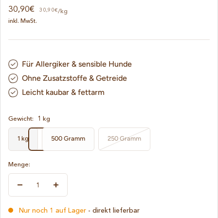
Angebotspreis
30,90€
30,90€
/
kg
inkl. MwSt.
Für Allergiker & sensible Hunde
Ohne Zusatzstoffe & Getreide
Leicht kaubar & fettarm
Gewicht:
1 kg
1 kg
500 Gramm
250 Gramm
Menge:
Menge
Menge
verringern
erhöhen
Nur noch 1 auf Lager
- direkt lieferbar