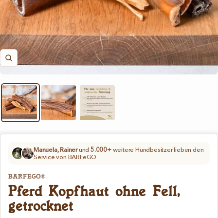
Zoom
Manuela, Rainer
und
5.000+
weitere Hundbesitzer lieben den
Service von BARFeGO
BARFEGO®
Pferd Kopfhaut ohne Fell,
getrocknet