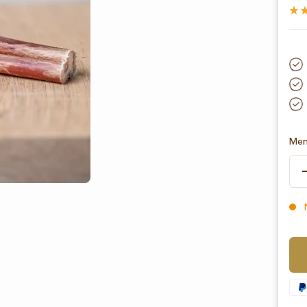
Men
N