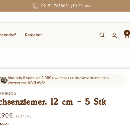
02151 7478084 (10-20 Uhr)
0
debedarf
Ratgeber
Manuela, Rainer
und
5.000+
weitere Hundbesitzer lieben den
Service von BARFeGO
RFEGO®
chsenziemer, 12 cm - 5 Stk
gebotspreis
,90€
92,14€/kg
. MwSt.