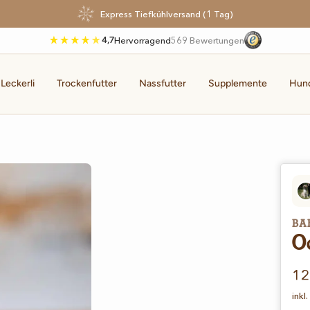
Express Tiefkühlversand (1 Tag)
4,7
Hervorragend
569 Bewertungen
 Leckerli
Trockenfutter
Nassfutter
Supplemente
Hun
BA
O
An
12
inkl