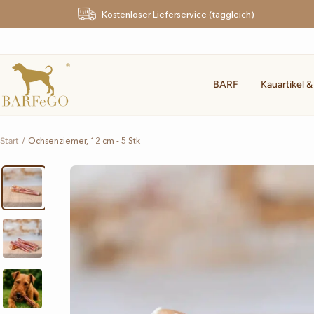
Direkt
Kostenloser Lieferservice (taggleich)
zum
Inhalt
BARFeGO®
BARF
Kauartikel &
Ochsenziemer, 12 cm - 5 Stk
Start