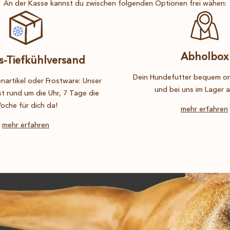
An der Kasse kannst du zwischen folgenden Optionen frei wähen:
Abholbox
s-Tiefkühlversand
Dein Hundefutter bequem onl
nartikel oder Frostware: Unser
nd Größe leicht variieren.
und bei uns im Lager 
st rund um die Uhr, 7 Tage die
oche für dich da!
mehr erfahren
al für:
mehr erfahren