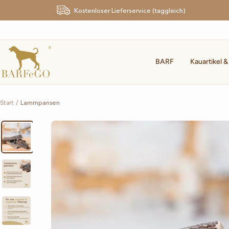
Direkt
Kostenloser Lieferservice (taggleich)
zum
Inhalt
BARFeGO®
BARF
Kauartikel &
Lammpansen
Start