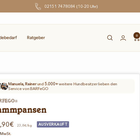
02151 7478084 (10-20 Uhr)
0
debedarf
Ratgeber
Manuela, Rainer
und
5.000+
weitere Hundbesitzer lieben den
Service von BARFeGO
RFEGO®
ammpansen
gebotspreis
,90€
AUSVERKAUFT
23,8€/kg
. MwSt.