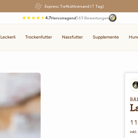
Express Tiefkühlversand (1 Tag)
4,7
Hervorragend
569 Bewertungen
 Leckerli
Trockenfutter
Nassfutter
Supplemente
Hun
BA
L
An
11
inkl