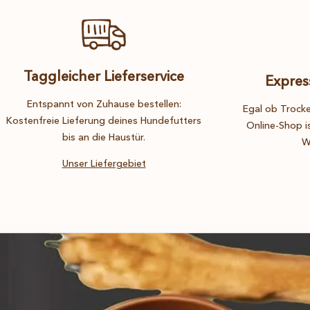
Natur pur in jeder Packung
Taggleicher Lieferservice
Länge der Stücke: ca. 10–15 cm
Expres
Entspannt von Zuhause bestellen:
Egal ob Trocke
Da es sich um ein reines Naturprodukt handelt, können Form, Farbe u
Kostenfreie Lieferung deines Hundefutters
Online-Shop i
bis an die Haustür.
W
Getrockneter Lammpansen ist ide
Unser Liefergebiet
Allergiker-Hunde
Hunde mit empfindlichem Magen
BARF-Ergänzung
Alle, die auf reine, naturbelassene Snacks setzen