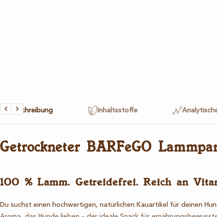
Beschreibung
Inhaltsstoffe
Analytisch
Zurück
Weiter
Getrockneter BARFeGO Lammpanse
100 % Lamm. Getreidefrei. Reich an Vit
Du suchst einen hochwertigen, natürlichen Kauartikel für deinen Hu
Aroma, das Hunde lieben – der ideale Snack für ernährungsbewusste