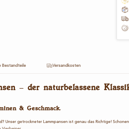
e Bestandteile
Versandkosten
n – der naturbelassene Klassik
aminen & Geschmack.
nd? Unser getrockneter Lammpansen ist genau das Richtige! Schonend 
 Vierbeiner.