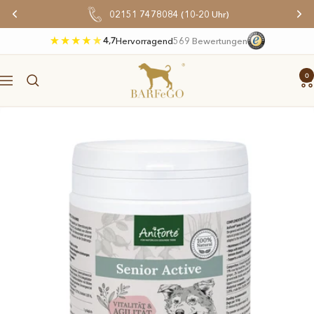
Direkt
02151 7478084 (10-20 Uhr)
zum
Inhalt
4,7
Hervorragend
569 Bewertungen
BARFeGO®
0
Navigation