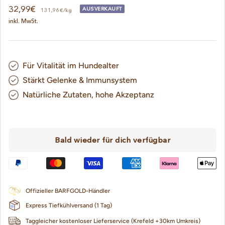
Angebotspreis
32,99€
AUSVERKAUFT
131,96€/kg
inkl. MwSt.
Für Vitalität im Hundealter
Stärkt Gelenke & Immunsystem
Natürliche Zutaten, hohe Akzeptanz
Bald wieder für dich verfügbar
Offizieller BARFGOLD-Händler
Express Tiefkühlversand (1 Tag)
Taggleicher kostenloser Lieferservice (Krefeld +30km Umkreis)