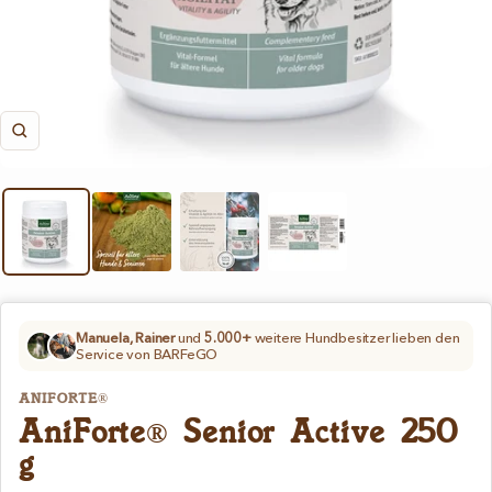
Zoom
Manuela, Rainer
und
5.000+
weitere Hundbesitzer lieben den
Service von BARFeGO
ANIFORTE®
AniForte® Senior Active 250
g