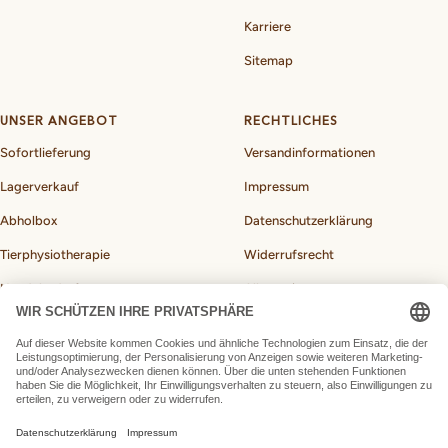
Karriere
Sitemap
UNSER ANGEBOT
RECHTLICHES
Sofortlieferung
Versandinformationen
Lagerverkauf
Impressum
Abholbox
Datenschutzerklärung
Tierphysiotherapie
Widerrufsrecht
Hundebedarf
Allgemeine
Geschäftsbedingungen
BARF-Rechner für Hunde
Vertrag widerrufen
Land/Region
Deutschland (EUR €)