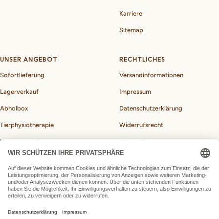
Karriere
Sitemap
UNSER ANGEBOT
RECHTLICHES
Sofortlieferung
Versandinformationen
Lagerverkauf
Impressum
Abholbox
Datenschutzerklärung
Tierphysiotherapie
Widerrufsrecht
Hundebedarf
Allgemeine
Geschäftsbedingungen
BARF-Rechner für Hunde
Vertrag widerrufen
Land/Region
Deutschland (EUR €)