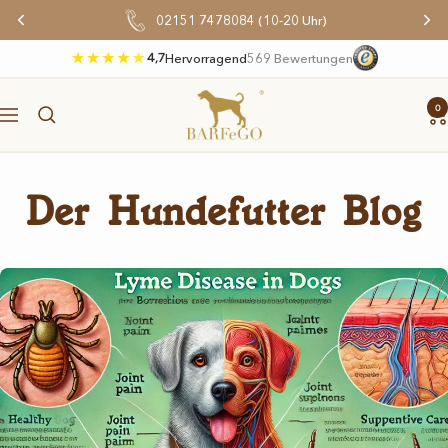
Direkt
02151 7478084 (10-20 Uhr)
zum
Inhalt
4,7
Hervorragend
569 Bewertungen
BARFeGO®
0
Navigation
Der Hundefutter Blog