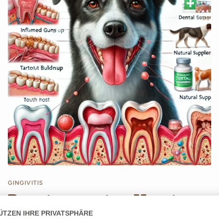
GINGIVITIS
Parodontitis bei Hunden:
Ursachen, Symptome und