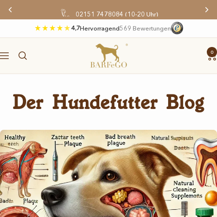
Direkt
02151 7478084 (10-20 Uhr)
zum
Inhalt
4,7
Hervorragend
569 Bewertungen
BARFeGO®
0
Navigation
Der Hundefutter Blog