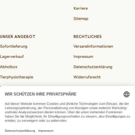
Karriere
Sitemap
UNSER ANGEBOT
RECHTLICHES
Sofortlieferung
Versandinformationen
Lagerverkauf
Impressum
Abholbox
Datenschutzerklärung
Tierphysiotherapie
Widerrufsrecht
Hundebedarf
Allgemeine
Geschäftsbedingungen
BARF-Rechner für Hunde
Vertrag widerrufen
Land/Region
Deutschland (EUR €)