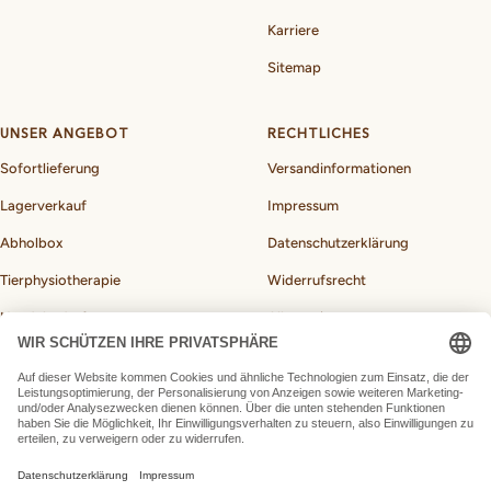
Karriere
Sitemap
UNSER ANGEBOT
RECHTLICHES
Sofortlieferung
Versandinformationen
Lagerverkauf
Impressum
Abholbox
Datenschutzerklärung
Tierphysiotherapie
Widerrufsrecht
Hundebedarf
Allgemeine
Geschäftsbedingungen
BARF-Rechner für Hunde
Vertrag widerrufen
Land/Region
Deutschland (EUR €)