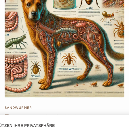
BANDWÜRMER
Parasitenbefall bei
Hunden: Was du wissen