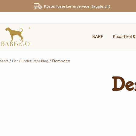
Direkt
Kostenloser Lieferservice (taggleich)
zum
Inhalt
BARFeGO®
BARF
Kauartikel &
Demodex
Start
Der Hundefutter Blog
De